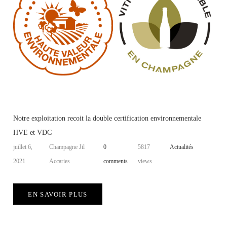
Notre exploitation recoit la double certification environnementale
HVE et VDC
juillet 6,
Champagne Jil
0
5817
Actualités
2021
Accaries
comments
views
EN SAVOIR PLUS