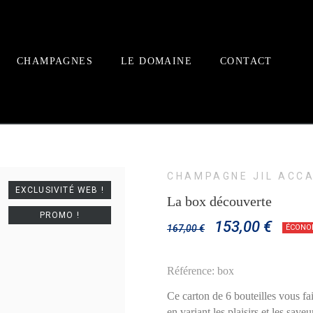
CHAMPAGNES
LE DOMAINE
CONTACT
CHAMPAGNE JIL ACCA
EXCLUSIVITÉ WEB !
La box découverte
PROMO !
153,00 €
167,00 €
ÉCONOM
Référence: box
Ce carton de 6 bouteilles vous fa
en variant les plaisirs et les saveu