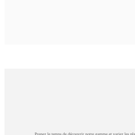
Prenez le temps de découvrir notre gamme et variez les pla