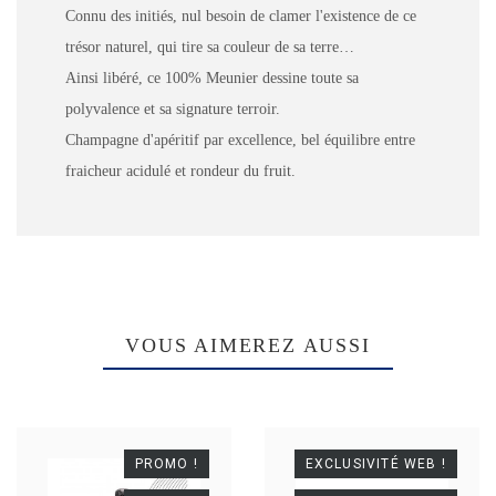
Connu des initiés, nul besoin de clamer l'existence de ce
Type De Bouteille
Bouteille fumée
trésor naturel, qui tire sa couleur de sa terre…
Ainsi libéré, ce 100% Meunier dessine toute sa
Dosage
8 g/l
polyvalence et sa signature terroir.
Champagne d'apéritif par excellence, bel équilibre entre
fraicheur acidulé et rondeur du fruit.
VOUS AIMEREZ AUSSI
PROMO !
EXCLUSIVITÉ WEB !